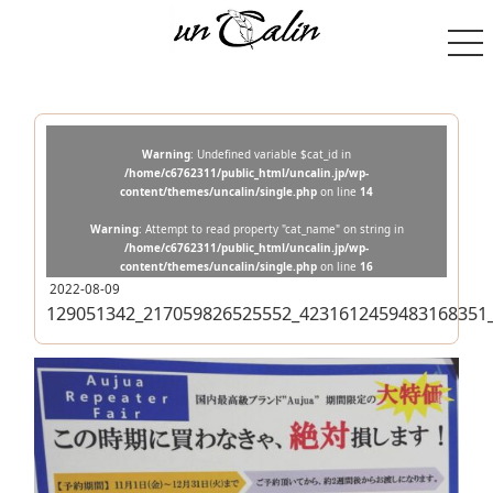
Warning
: Undefined variable $cat_id in
/home/c6762311/public_html/uncalin.jp/wp-
content/themes/uncalin/single.php
on line
14
Warning
: Attempt to read property "cat_name" on string in
/home/c6762311/public_html/uncalin.jp/wp-
content/themes/uncalin/single.php
on line
16
2022-08-09
129051342_217059826525552_4231612459483168351